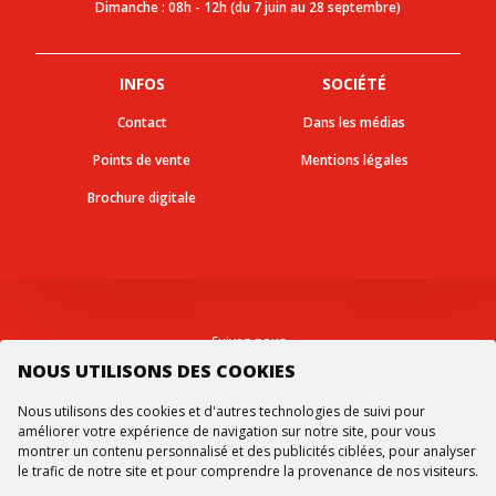
Dimanche : 08h - 12h (du 7 juin au 28 septembre)
INFOS
SOCIÉTÉ
Contact
Dans les médias
Points de vente
Mentions légales
Brochure digitale
Suivez-nous
NOUS UTILISONS DES COOKIES
Nous utilisons des cookies et d'autres technologies de suivi pour
améliorer votre expérience de navigation sur notre site, pour vous
montrer un contenu personnalisé et des publicités ciblées, pour analyser
le trafic de notre site et pour comprendre la provenance de nos visiteurs.
© Tous droits réservés -
Ourea Services SA
2026