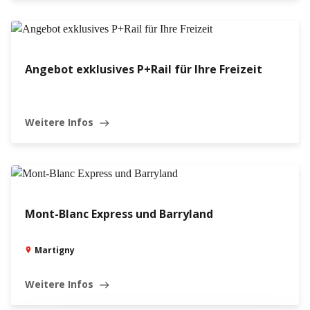
Angebot exklusives P+Rail für Ihre Freizeit
Weitere Infos
east
Mont-Blanc Express und Barryland
Martigny
Weitere Infos
east
Leaflet
|
©