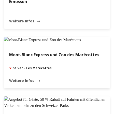
Emosson
Weitere Infos
east
Mont-Blanc Express und Zoo des Marécottes
Salvan - Les Marécottes
Weitere Infos
east