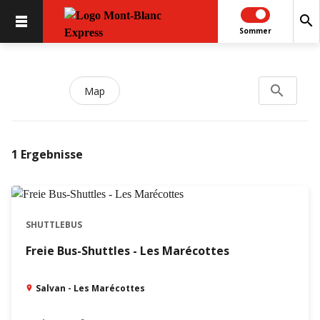
search
Sommer
search
Search...
Map
1
Ergebnisse
SHUTTLEBUS
Freie Bus-Shuttles - Les Marécottes
Salvan - Les Marécottes