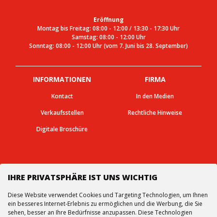
Eröffnung
Montag bis Freitag: 08:00 - 12:00 / 13:30 - 17:30 Uhr
Samstag: 08:00 - 12:00 Uhr
Sonntag: 08:00 - 12:00 Uhr (vom 7. Juni bis 28. September)
INFORMATIONEN
FIRMA
Kontact
In den Medien
Verkaufsstellen
Rechtliche Hinweise
Digitale Broschüre
IHRE PRIVATSPHÄRE IST UNS WICHTIG
Follow us
Diese Website verwendet Cookies und Targeting Technologien, um Ihnen
ein besseres Internet-Erlebnis zu ermöglichen und die Werbung, die Sie
sehen, besser an Ihre Bedürfnisse anzupassen. Diese Technologien