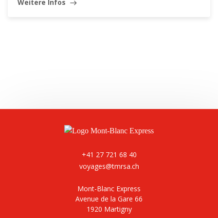
Weitere Infos
east
Leaflet
|
©
Swisstopo
+41 27 721 68 40
voyages@tmrsa.ch
Mont-Blanc Express
Avenue de la Gare 66
1920 Martigny