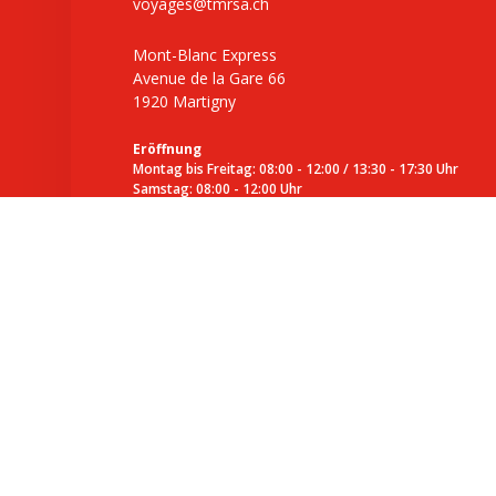
voyages@tmrsa.ch
Mont-Blanc Express
Avenue de la Gare 66
1920 Martigny
Eröffnung
Montag bis Freitag: 08:00 - 12:00 / 13:30 - 17:30 Uhr
Samstag: 08:00 - 12:00 Uhr
Sonntag: 08:00 - 12:00 Uhr (vom 7. Juni bis 28. September)
INFORMATIONEN
FIRMA
Kontact
In den Medien
Verkaufsstellen
Rechtliche Hinweise
Digitale Broschüre