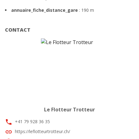
annuaire_fiche_distance_gare
: 190 m
CONTACT
Le Flotteur Trotteur
phone
+41 79 928 36 35
link
https://leflotteurtrotteur.ch/