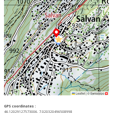
Leaflet
|
©
Swisstopo
GPS coordinates :
46.12029127573006, 7.020320496508998