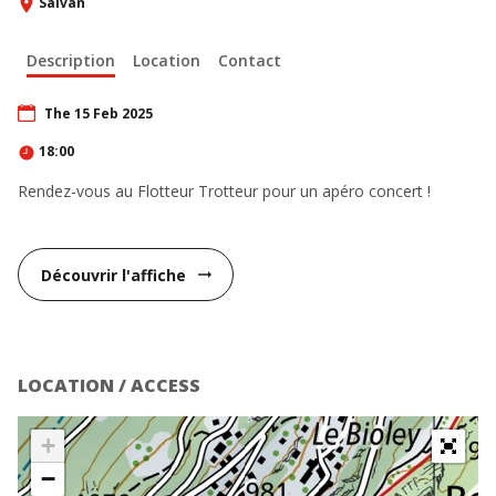
Salvan
Description
Location
Contact
The 15 Feb 2025
18:00
Rendez-vous au Flotteur Trotteur pour un apéro concert !
Découvrir l'affiche
arrow_right_alt
LOCATION / ACCESS
+
−