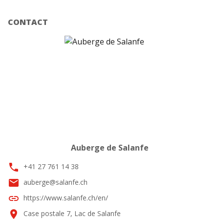
CONTACT
Auberge de Salanfe
phone
+41 27 761 14 38
email
auberge@salanfe.ch
link
https://www.salanfe.ch/en/
location_on
Case postale 7, Lac de Salanfe