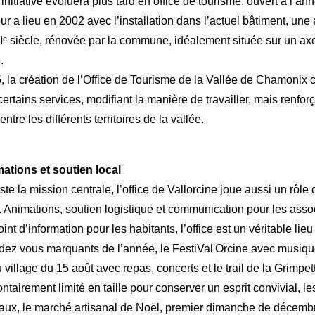
initiative évoluera plus tard en office de tourisme, ouvert à l’an
ur a lieu en 2002 avec l’installation dans l’actuel bâtiment, un
Iᵉ siècle, rénovée par la commune, idéalement située sur un axe
.
, la création de l’Office de Tourisme de la Vallée de Chamonix c
ertains services, modifiant la manière de travailler, mais renforç
entre les différents territoires de la vallée.
mations et soutien local
este la mission centrale, l’office de Vallorcine joue aussi un rôle 
e. Animations, soutien logistique et communication pour les asso
point d’information pour les habitants, l’office est un véritable lieu
ndez vous marquants de l’année,
le FestiVal'Orcine avec musiq
u village du 15 août avec repas, concerts et le trail de la Grimpe
ntairement limité en taille pour conserver un esprit convivial,
le
vaux,
le marché artisanal de Noël, premier dimanche de décemb