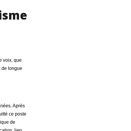
risme
e voix, que
t de longue
années. Après
uitté ce poste
lique de
ation, lien