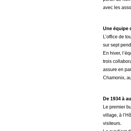
avec les asso
Une équipe q
L’office de to
sur sept pend
En hiver, l’é
trois collabor
assure en par
Chamonix, auq
De 1934 à au
Le premier bu
village, à l’H
visiteurs.