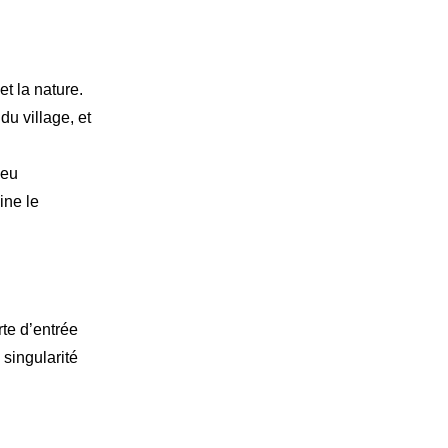
t la nature.
du village, et
Peu
ine le
rte d’entrée
 singularité