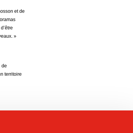
Emosson et de
anoramas
 d’être
veaux. »
l de
 territoire