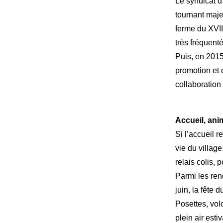
Le syndicat d’
tournant maje
ferme du XVII
très fréquenté
Puis, en 2015
promotion et c
collaboration 
Accueil, ani
Si l’accueil r
vie du villag
relais colis, 
Parmi les re
juin, l
a fête d
Posettes, volo
plein air esti