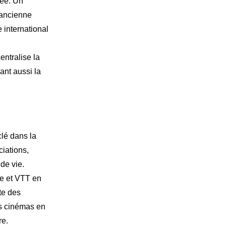
née. Un
e ancienne
 international
entralise la
ant aussi la
clé dans la
ciations,
 de vie.
ue et VTT en
tte des
s cinémas en
re.