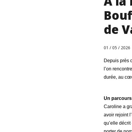
À la
Bouf
de V
01 / 05 / 2026
Depuis près d
l’on rencontr
durée, au cœu
Un parcours 
Caroline a gr
avoir rejoint 
qu’elle décri
porter de nom