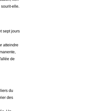
sourit-elle.
et sept jours
r atteindre
ermanente,
Vallée de
liers du
rier des