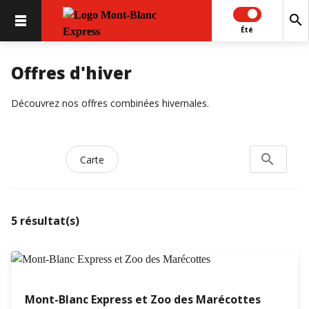
search
Été
Offres d'hiver
Découvrez nos offres combinées hivernales.
search
Rechercher
Carte
5
résultat(s)
Mont-Blanc Express et Zoo des Marécottes