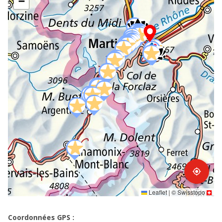
−
my_location
Leaflet
|
©
Swisstopo
Coordonnées GPS :