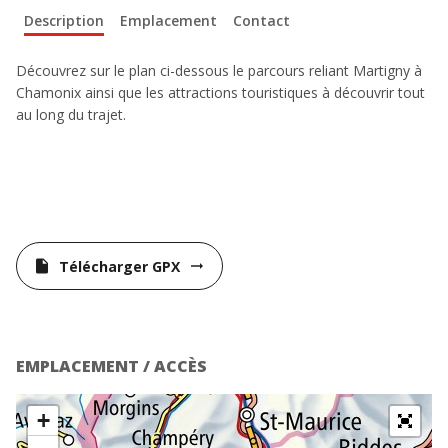
Description
Emplacement
Contact
​Découvrez sur le plan
ci-dessous le parcours reliant Martigny à
Chamonix ainsi que les attractions touristiques à découvrir tout
au long du trajet.
Télécharger GPX
insert_drive_file
arrow_right_alt
EMPLACEMENT / ACCÈS
+