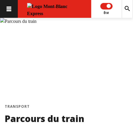
search
Été
chevron_left
chevron_right
TRANSPORT
Parcours du train