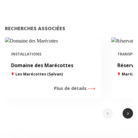
RECHERCHES ASSOCIÉES
INSTALLATIONS
TRANSPOR
Domaine des Marécottes
Réserva
Les Marécottes (Salvan)
Martign
Plus de détails
chevron_left
chevron_right