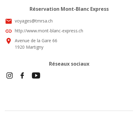
Réservation Mont-Blanc Express
email
voyages@tmrsa.ch
link
http://www.mont-blanc-express.ch
location_on
Avenue de la Gare 66
1920 Martigny
Réseaux sociaux