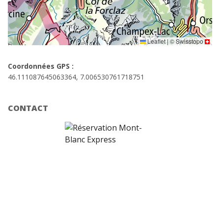
Leaflet
|
©
Swisstopo
Coordonnées GPS :
46.111087645063364, 7.006530761718751
CONTACT