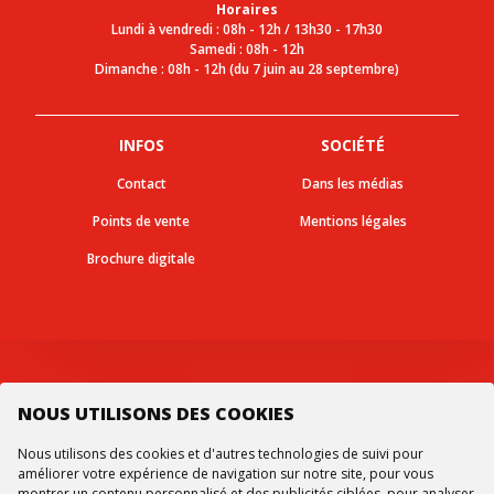
Horaires
Lundi à vendredi : 08h - 12h / 13h30 - 17h30
Samedi : 08h - 12h
Dimanche : 08h - 12h (du 7 juin au 28 septembre)
INFOS
SOCIÉTÉ
Contact
Dans les médias
Points de vente
Mentions légales
Brochure digitale
Suivez-nous
NOUS UTILISONS DES COOKIES
Nous utilisons des cookies et d'autres technologies de suivi pour
améliorer votre expérience de navigation sur notre site, pour vous
montrer un contenu personnalisé et des publicités ciblées, pour analyser