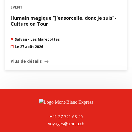
EVENT
Humain magique "J'ensorcelle, donc je suis"-
Culture on Tour
Salvan - Les Marécottes
Le 27 août 2026
Plus de détails
east
Leaflet
|
©
Swisstopo
+41 27 721 68 40
voyages@tmrsa.ch