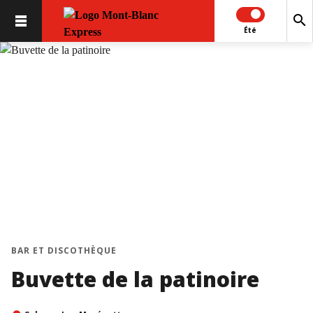
search
Été
chevron_left
chevron_right
BAR ET DISCOTHÈQUE
Buvette de la patinoire