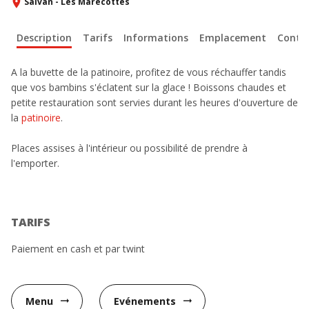
Salvan - Les Marécottes
Description
Tarifs
Informations
Emplacement
Conta
A la buvette de la patinoire, profitez de vous réchauffer tandis
que vos bambins s'éclatent sur la glace ! Boissons chaudes et
petite restauration sont servies durant les heures d'ouverture de
la
patinoire
.
Places assises à l'intérieur ou possibilité de prendre à
l'emporter.
TARIFS
Paiement en cash et par twint
Menu
Evénements
arrow_right_alt
arrow_right_alt