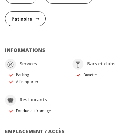
Patinoire
arrow_right_alt
INFORMATIONS
Services
Bars et clubs
Parking
Buvette
A l'emporter
Restaurants
Fondue au fromage
EMPLACEMENT / ACCÈS