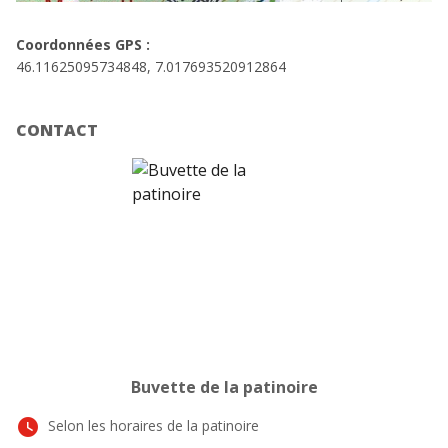
Coordonnées GPS :
46.11625095734848, 7.017693520912864
CONTACT
Buvette de la patinoire
watch_later
Selon les horaires de la patinoire