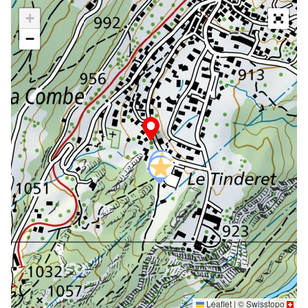
+
−
Leaflet
|
©
Swisstopo