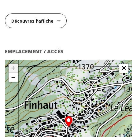
Découvrez l'affiche
arrow_right_alt
EMPLACEMENT / ACCÈS
+
−