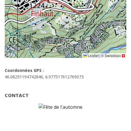
Leaflet
|
©
Swisstopo
Coordonnées GPS :
46.08291194742846, 6.977517612769073
CONTACT