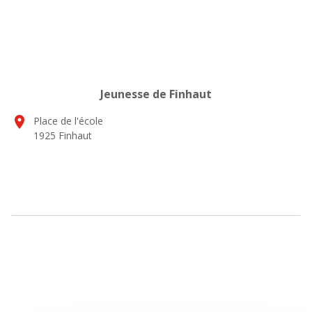
Jeunesse de Finhaut
location_on
Place de l'école
1925 Finhaut