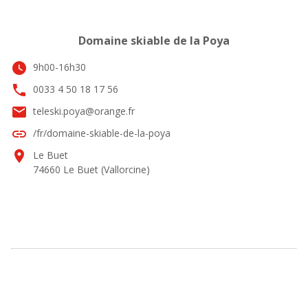
Domaine skiable de la Poya
watch_later
9h00-16h30
phone
0033 4 50 18 17 56
email
teleski.poya@orange.fr
link
/fr/domaine-skiable-de-la-poya
location_on
Le Buet
74660 Le Buet (Vallorcine)