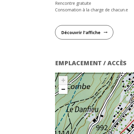
Rencontre gratuite
Consomation à la charge de chacun.e
Découvrir l'affiche
arrow_right_alt
EMPLACEMENT / ACCÈS
+
−