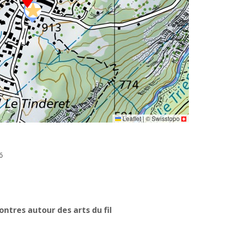
Leaflet
|
©
Swisstopo
6
ntres autour des arts du fil