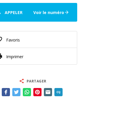
ne
APPELER
Voir le numéro
arrow_forward
border
Favoris
nt
Imprimer
share
PARTAGER
add_link