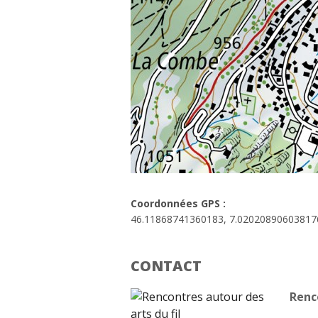
Coordonnées GPS :
46.11868741360183, 7.02020890603817
CONTACT
Renco