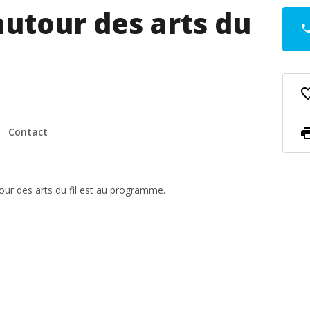
utour des arts du
pho
favorite_
pri
Contact
ur des arts du fil est au programme.