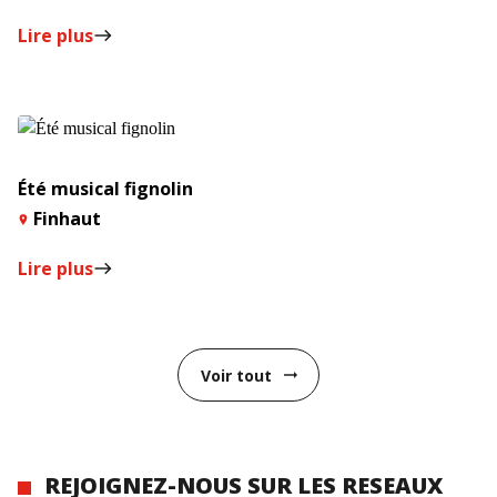
Lire plus
east
Été musical fignolin
Finhaut
Lire plus
east
Voir tout
arrow_right_alt
REJOIGNEZ-NOUS SUR LES RESEAUX