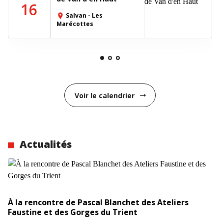
16
Salvan - Les
place
Marécottes
Voir le calendrier
arrow_right_alt
Actualités
À la rencontre de Pascal Blanchet des Ateliers
Faustine et des Gorges du Trient