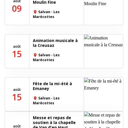
août
Moulin Fine
09
Salvan - Les
place
Marécottes
Animation musicale à
la Creusaz
août
15
Salvan - Les
place
Marécottes
Fête de la mi-été à
Emaney
août
15
Salvan - Les
place
Marécottes
Messe et repas de
soutien à la chapelle
août
de Van d'en Haut