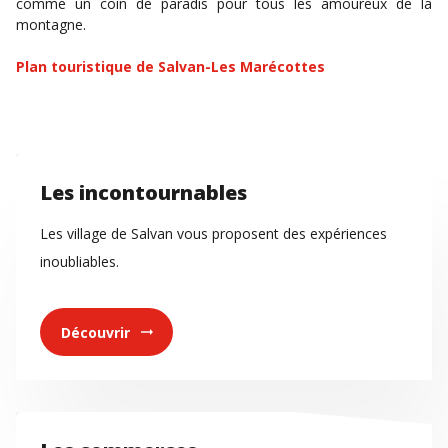
comme un coin de paradis pour tous les amoureux de la
montagne.
Plan touristique de Salvan-Les Marécottes
Les incontournables
Les village de Salvan vous proposent des expériences
inoubliables.
Découvrir
arrow_right_alt