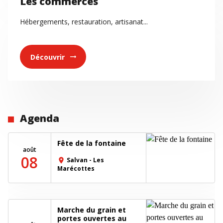
Les commerces
Hébergements, restauration, artisanat...
Découvrir
arrow_right_alt
Agenda
Fête de la fontaine
août
08
Salvan - Les
place
Marécottes
Marche du grain et
portes ouvertes au