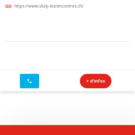
link
https://www.slurp-lesrencontres.ch/
+ d'infos
phone