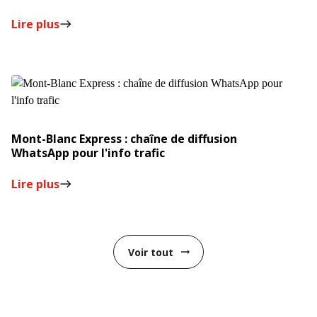
Lire plus
east
Mont-Blanc Express : chaîne de diffusion
WhatsApp pour l'info trafic
Lire plus
east
Voir tout
arrow_right_alt