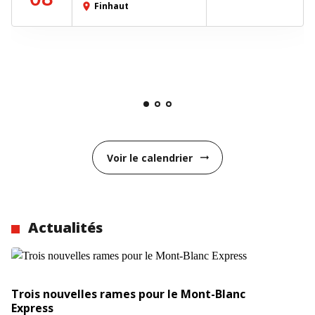
Finhaut
place
Voir le calendrier
arrow_right_alt
Actualités
Trois nouvelles rames pour le Mont-Blanc
Express