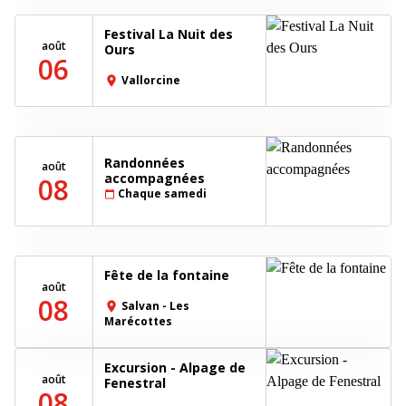
Festival La Nuit des
août
Ours
06
Vallorcine
place
Randonnées
août
accompagnées
08
Chaque samedi
calendar_today
Fête de la fontaine
août
08
Salvan - Les
place
Marécottes
Excursion - Alpage de
août
Fenestral
08